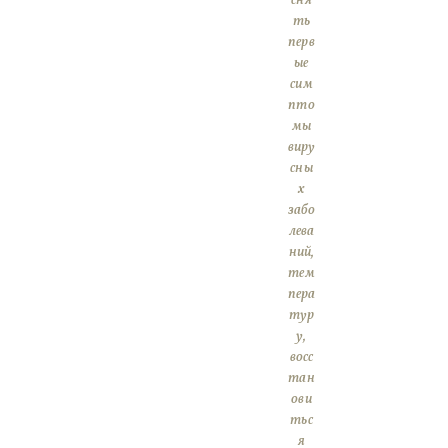
сня
ть
перв
ые
сим
пто
мы
виру
сны
х
забо
лева
ний,
тем
пера
тур
у,
восс
тан
ови
тьс
я