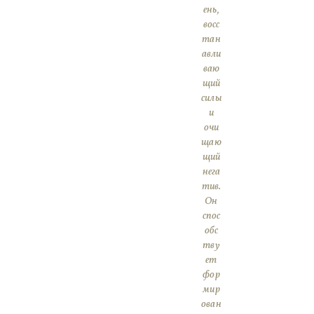
ень,
восс
тан
авли
ваю
щий
силы
и
очи
щаю
щий
нега
тив.
Он
спос
обс
тву
ет
фор
мир
ован