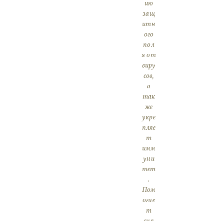
ию
защ
итн
ого
пол
я от
виру
сов,
а
так
же
укре
пляе
т
имм
уни
тет
.
Пом
огае
т