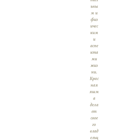
тал
ьны
м и
физ
ичес
ким
и
аспе
кта
ми
жиз
ни.
Крас
ная
яшм
а
дела
ет
свое
го
влад
ельц