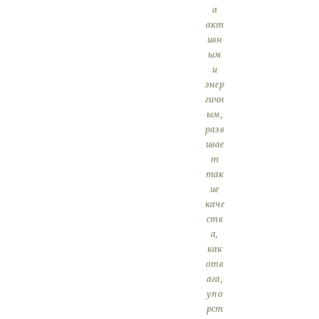
а
акт
ивн
ым
и
энер
гичн
ым,
разв
ивае
т
так
ие
каче
ств
а,
как
отв
ага,
упо
рст