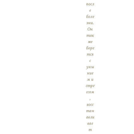
посл
е
боле
зни.
Он
так
же
боре
тся
с
уны
ние
м и
стре
ссом
,
восс
тан
авли
вае
т