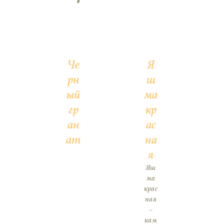
Че
Я
рн
ш
ый
ма
гр
кр
ан
ас
ат
на
я
Яш
ма
крас
ная
–
кам