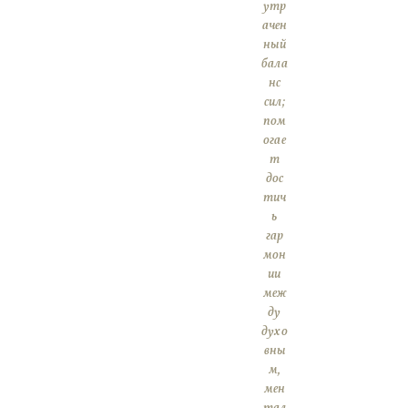
утр
ачен
ный
бала
нс
сил;
пом
огае
т
дос
тич
ь
гар
мон
ии
меж
ду
духо
вны
м,
мен