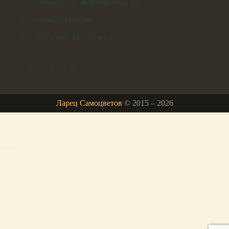
Гомель, ул. Жарковского 10
stone@larets.by
+375 (44) 535-88-64
Ларец Самоцветов
© 2015 – 2026