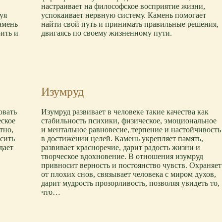
настраивает на философское восприятие жизни,
уя
успокаивает нервную систему. Камень помогает
амень
найти свой путь и принимать правильные решения,
рить и
двигаясь по своему жизненному пути.
Изумруд
овать
Изумруд развивает в человеке такие качества как
еское
стабильность психики, физическое, эмоциональное
тно,
и ментальное равновесие, терпение и настойчивость
есить
в достижении целей. Камень укрепляет память,
дает
развивает красноречие, дарит радость жизни и
творческое вдохновение. В отношения изумруд
привносит верность и постоянство чувств. Охраняет
от плохих снов, связывает человека с миром духов,
дарит мудрость прозорливость, позволяя увидеть то,
что…