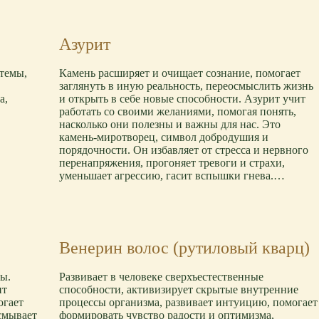
Азурит
темы,
Камень расширяет и очищает сознание, помогает
заглянуть в иную реальность, переосмыслить жизнь
а,
и открыть в себе новые способности. Азурит учит
работать со своими желаниями, помогая понять,
насколько они полезны и важны для нас. Это
камень-миротворец, символ добродушия и
порядочности. Он избавляет от стресса и нервного
перенапряжения, прогоняет тревоги и страхи,
уменьшает агрессию, гасит вспышки гнева.…
Венерин волос (рутиловый кварц)
ы.
Развивает в человеке сверхъестественные
ит
способности, активизирует скрытые внутренние
огает
процессы организма, развивает интуицию, помогает
смывает
формировать чувство радости и оптимизма,