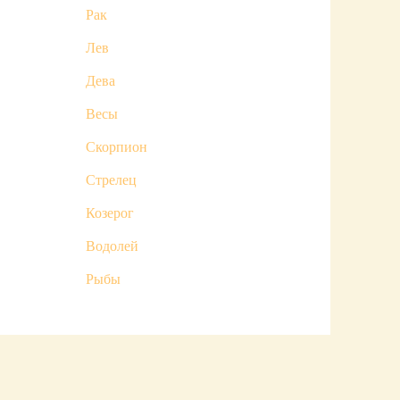
Рак
Лев
Дева
Весы
Скорпион
Стрелец
Козерог
Водолей
Рыбы