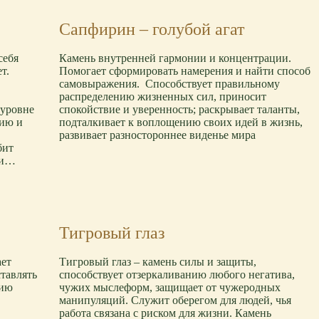
Сапфирин – голубой агат
себя
Камень внутренней гармонии и концентрации.
т.
Помогает сформировать намерения и найти способ
самовыражения. Способствует правильному
распределению жизненных сил, приносит
 уровне
спокойствие и уверенность; раскрывает таланты,
зию и
подталкивает к воплощению своих идей в жизнь,
развивает разностороннее виденье мира
бит
ти…
Тигровый глаз
ает
Тигровый глаз – камень силы и защиты,
тавлять
способствует отзеркаливанию любого негатива,
нию
чужих мыслеформ, защищает от чужеродных
манипуляций. Служит оберегом для людей, чья
работа связана с риском для жизни. Камень