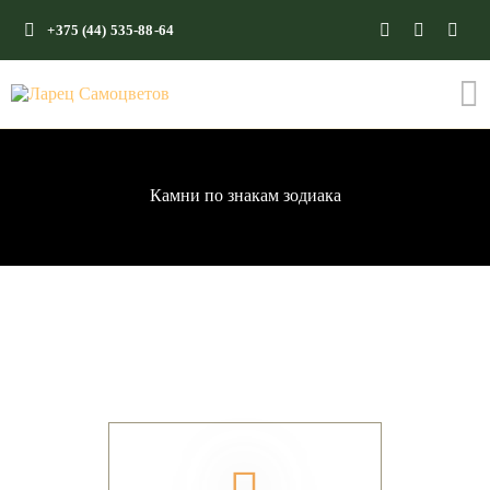
+375 (44) 535-88-64
ГЛАВНАЯ
КАМНИ СО СМЫСЛОМ
ЭНЕРГИЯ ФОРМ
Камни по знакам зодиака
МАГАЗИН