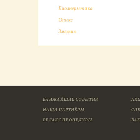
Биоэнергетика
Оникс
Змеевик
БЛИЖАЙШИЕ СОБЫТИЯ
АК
НАШИ ПАРТНЁРЫ
СП
РЕЛАКС ПРОЦЕДУРЫ
ВА