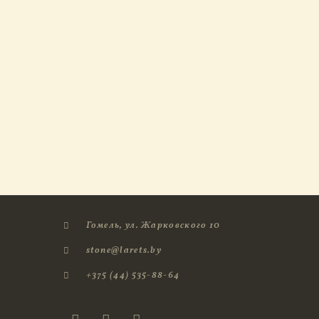
Гомель, ул. Жарковского 10
stone@larets.by
+375 (44) 535-88-64