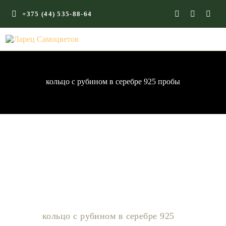
+375 (44) 535-88-64
ГЛАВНАЯ
КАМНИ СО СМЫСЛОМ
ЭНЕРГИЯ ФОРМ
кольцо с рубином в серебре 925 пробы
МАГАЗИН
кольцо с рубином в серебре 925