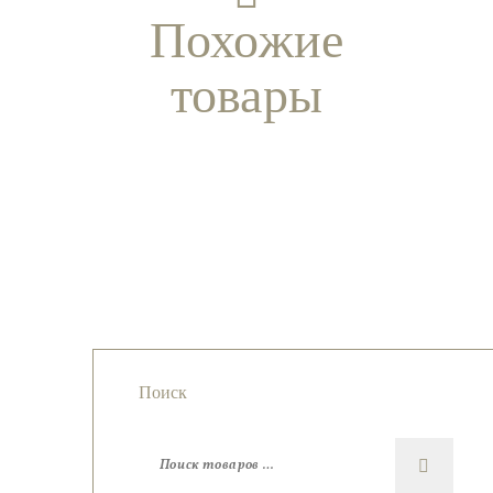
Похожие
товары
Кольцо с
Кольцо
Кольцо с
Кольцо с
лунным
с
кварцем и
аметистом
камнем-
опалом
фианитами
адуляром
Поиск