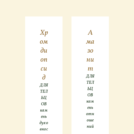
Хр
А
ом
ма
ди
зо
оп
ни
си
т
д
ДЛЯ
ТЕЛ
ДЛЯ
ЬЦ
ТЕЛ
ОВ
ЬЦ
кам
ОВ
ень
кам
отн
ень
оше
духо
ний
внос