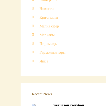
Новости
Кристаллы
Магия сфер
Меркабы
Пирамиды
Гармонизаторы
Яйца
Recent News
халцедон голубой