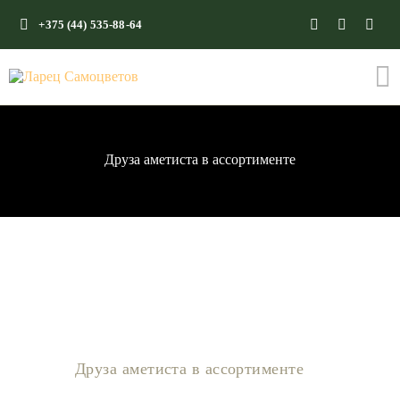
+375 (44) 535-88-64
ГЛАВНАЯ
КАМНИ СО СМЫСЛОМ
ЭНЕРГИЯ ФОРМ
Друза аметиста в ассортименте
МАГАЗИН
Друза аметиста в ассортименте