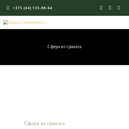
+375 (44) 535-88-64
ГЛАВНАЯ
КАМНИ СО СМЫСЛОМ
ЭНЕРГИЯ ФОРМ
Сфера из граната
МАГАЗИН
Сфера из граната