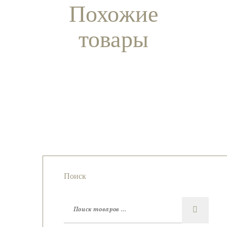
Похожие
товары
Массажер
Сфера
гуаша из
Сфера из
Дымчатый
из
цельного
астрофиллита
кварц
граната
байкальского
нефрита
Поиск