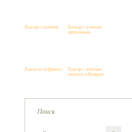
Кольцо с агатом
Кольцо с агатом
кружевным
Кльцо из нефрита
Кольцо с лунным
камнем-адуляром
Поиск