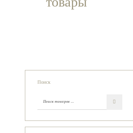
товары
Подвеска
Подвеска
Подвеска
с
Подвеска с
с бычьим
из
моховым
джеспиллитом
глазом
нефрита
агатом
Поиск