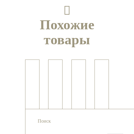
Похожие
товары
Подвеска
Подвеска
Подвеска с
Пиритовый
из
с
астрофиллитом
аммонит
серафинита
бирюзой
Поиск