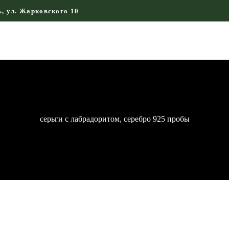
ГЛАВНАЯ
ь, ул. Жарковского 10
КАМНИ СО СМЫСЛОМ
ЭНЕРГИЯ ФОРМ
МАГАЗИН
серьги с лабрадоритом, серебро 925 пробы