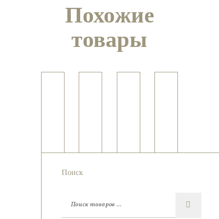
Похожие
товары
Серьги
и
Серьги и
кольцо
Серьги с
кольцо с
Серьги с
с
чароитом
дымчатым
содалитом
розовым
кварцем
кварцем
Поиск