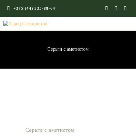
+375 (44) 535-88-64
ГЛАВНАЯ
КАМНИ СО СМЫСЛОМ
ЭНЕРГИЯ ФОРМ
Серьги с аметистом
МАГАЗИН
Серьги с аметистом