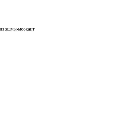
 из яшмы-моокаит