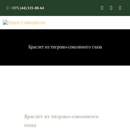
+375 (44) 535-88-64
ГЛАВНАЯ
КАМНИ СО СМЫСЛОМ
ЭНЕРГИЯ ФОРМ
Браслет из тигрово-соколиного глаза
МАГАЗИН
Браслет из тигрово-соколиного
глаза