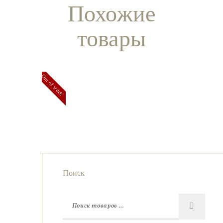
Похожие
товары
Out of stock
чокер
чокер
Чокер из
Чокер из
из
из
лабрадорита
беломорита
апатита
граната
Поиск