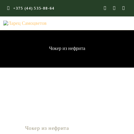
+375 (44) 535-88-64
ГЛАВНАЯ
КАМНИ СО СМЫСЛОМ
ЭНЕРГИЯ ФОРМ
Чокер из нефрита
МАГАЗИН
Чокер из нефрита