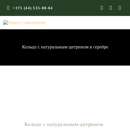
+375 (44) 535-88-64
ГЛАВНАЯ
КАМНИ СО СМЫСЛОМ
ЭНЕРГИЯ ФОРМ
Кольцо с натуральным цитрином в серебре
МАГАЗИН
Кольцо с натуральным цитрином