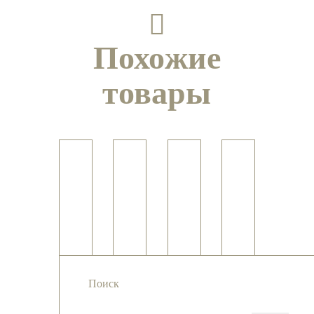
Похожие
товары
Пподвеска
Кольцо с
Кольцо
Подвеска
с черным
гранатом
«ХВОСТ
с
гранатом-
«РИМ»
ДРАКОНА»
азуритом
меланитом
Поиск