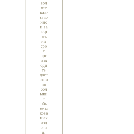
вол
яет
каче
стве
нно
и за
кор
отк
ий
сро
к
про
изв
оди
ть
дост
аточ
но
бол
ьши
е
объ
емы
кова
ных
изд
ели
й,