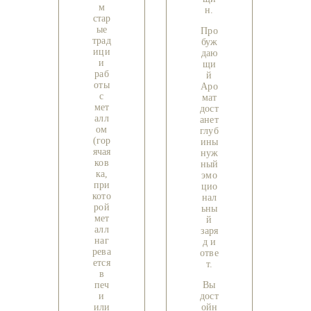
м
н.
стар
ые
Про
трад
буж
ици
даю
и
щи
раб
й
оты
Аро
с
мат
мет
дост
алл
анет
ом
глуб
(гор
ины
ячая
нуж
ков
ный
ка,
эмо
при
цио
кото
нал
рой
ьны
мет
й
алл
заря
наг
д и
рева
отве
ется
т.
в
печ
Вы
и
дост
или
ойн