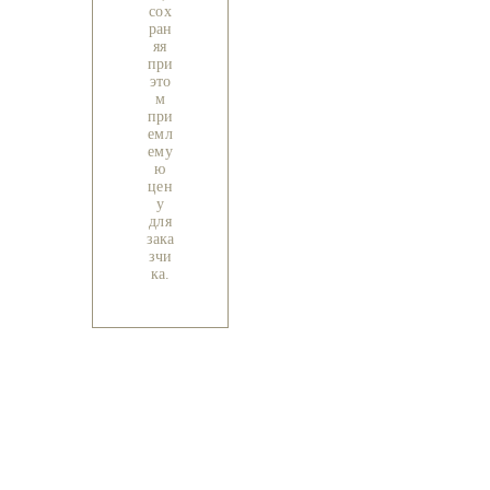
сох
ран
яя
при
это
м
при
емл
ему
ю
цен
у
для
зака
зчи
ка.