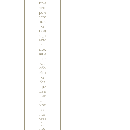
при
кото
рой
заго
тов
ка
под
верг
аетс
я
мех
ани
ческ
ой
обр
абот
ке
без
пре
два
рит
ель
ног
о
наг
рева
),
поз