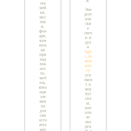
и.
ска
мей
Эне
ки,
ргет
мос
иче
тик
ски
и,
е
фон
свеч
ари,
и и
кам
дух
инн
и
ые
ligh
при
t_m
над
anuf
леж
acto
нос
ry
ти,
усп
меб
окоя
ель,
т и
кова
вер
ные
нут
эле
сил
мен
ы,
ты
нап
для
олн
сам
ят
осто
эне
ятел
рги
ьно