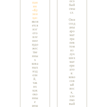
осо
пан
бый
ии
смы
«Ку
сл.
зни
ца»
Они
явля
созд
ется
аны
изг
аро
ото
мат
вле
ера
ние
пев
худо
том
жес
из
тве
луч
нны
ших
х
мат
кова
ери
ных
ало
изд
в:
ели
коко
й,
сов
так
ый
их
вос
как
к,
око
хло
нны
пко
е
вый
реш