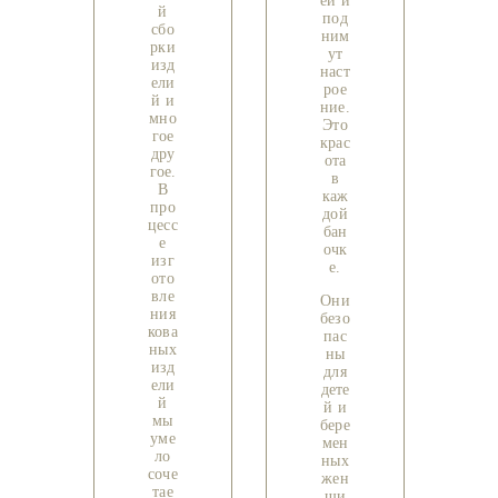
ей и
й
под
сбо
ним
рки
ут
изд
наст
ели
рое
й и
ние.
мно
Это
гое
крас
дру
ота
гое.
в
В
каж
про
дой
цесс
бан
е
очк
изг
е.
ото
вле
Они
ния
безо
кова
пас
ных
ны
изд
для
ели
дете
й
й и
мы
бере
уме
мен
ло
ных
соче
жен
тае
щи