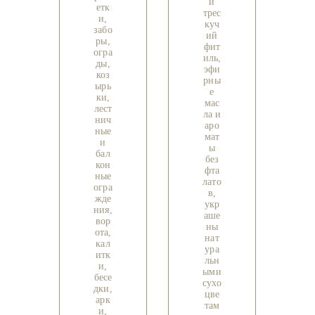
и
етк
трес
и,
куч
забо
ий
ры,
фит
огра
иль,
ды,
эфи
коз
рны
ырь
е
ки,
мас
лест
ла и
нич
аро
ные
мат
и
ы
бал
без
кон
фта
ные
лато
огра
в,
жде
укр
ния,
аше
вор
ны
ота,
нат
кал
ура
итк
льн
и,
ыми
бесе
сухо
дки,
цве
арк
там
и,