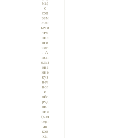
ма)
с
сов
рем
енн
ыми
тех
нол
оги
ями
. А
исп
ольз
ова
ние
куз
неч
ног
о
обо
руд
ова
ния
(хол
одн
ая
ков
ка,