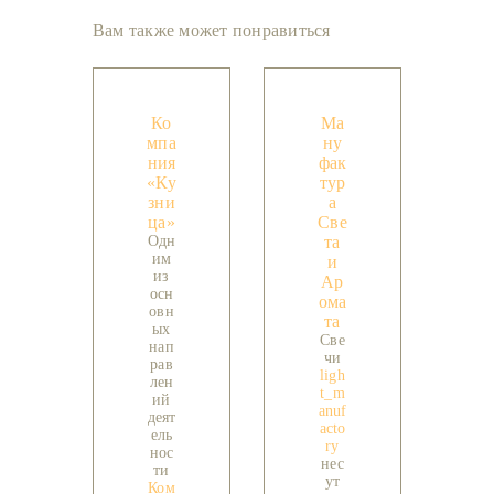
Вам также может понравиться
Ко
Ма
мпа
ну
ния
фак
«Ку
тур
зни
а
ца»
Све
Одн
та
им
и
из
Ар
осн
ома
овн
та
ых
Све
нап
чи
рав
ligh
лен
t_m
ий
anuf
деят
acto
ель
ry
нос
нес
ти
ут
Ком