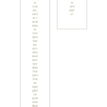
в
ы
гор
луч
не,
шег
зате
о!
м с
пом
ощь
ю
спе
циа
льн
ых
куз
неч
ных
инс
тру
мен
тов
заго
тов
ке
при
дает
ся
нуж
ная
фор