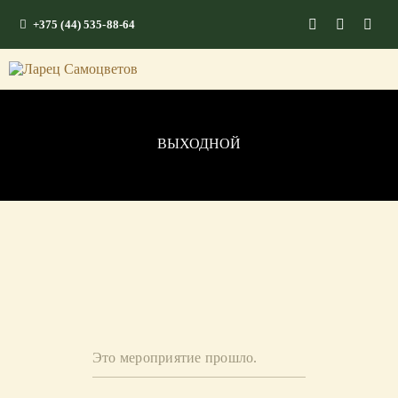
+375 (44) 535-88-64
ГЛАВНАЯ
КАМНИ СО СМЫСЛОМ
ЭНЕРГИЯ ФОРМ
ВЫХОДНОЙ
МАГАЗИН
Это мероприятие прошло.