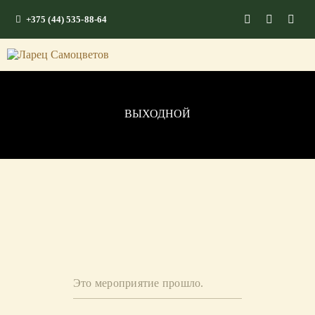
+375 (44) 535-88-64
ГЛАВНАЯ
КАМНИ СО СМЫСЛОМ
ЭНЕРГИЯ ФОРМ
ВЫХОДНОЙ
МАГАЗИН
Это мероприятие прошло.