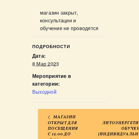
магазин закрыт,
консультации и
обучение не проводятся
ПОДРОБНОСТИ
Дата:
8 Мар 2023
Мероприятие в
категории:
Выходной
МАГАЗИН
ОТКРЫТ ДЛЯ
ЛИТОЭНЕРГЕТИ
ПОСЕЩЕНИЯ
ОБУЧЕ
C 12.00 ДО
(ИНДИВИДУАЛЬН