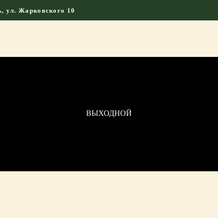
ГЛАВНАЯ
ь, ул. Жарковского 10
КАМНИ СО СМЫСЛОМ
ЭНЕРГИЯ ФОРМ
МАГАЗИН
ВЫХОДНОЙ