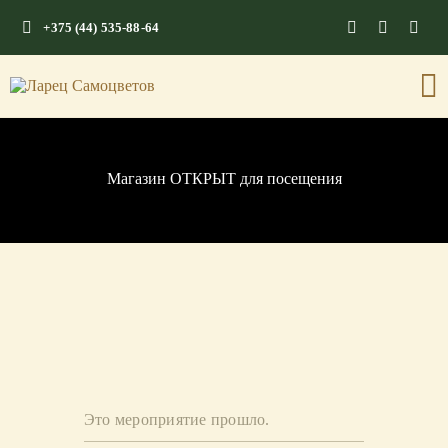
+375 (44) 535-88-64
ГЛАВНАЯ
КАМНИ СО СМЫСЛОМ
ЭНЕРГИЯ ФОРМ
Магазин ОТКРЫТ для посещения
МАГАЗИН
Это мероприятие прошло.