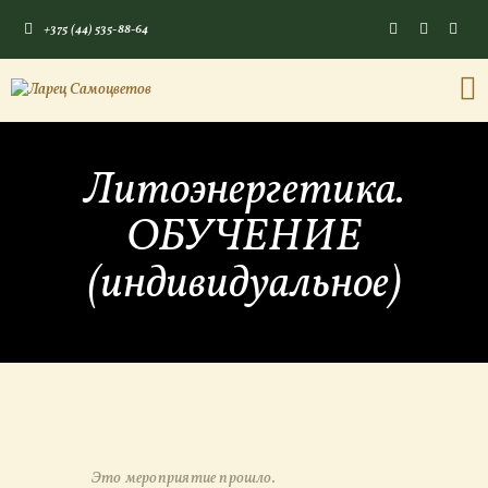
+375 (44) 535-88-64
ГЛАВНАЯ
Литоэнергетика.
КАМНИ СО СМЫСЛОМ
ЭНЕРГИЯ ФОРМ
ОБУЧЕНИЕ
МАГАЗИН
(индивидуальное)
Это мероприятие прошло.